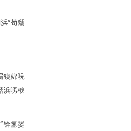
浜″苟鑴
瘺鍥婂唴
嚭浜嗙棙
ず锛氳嫢