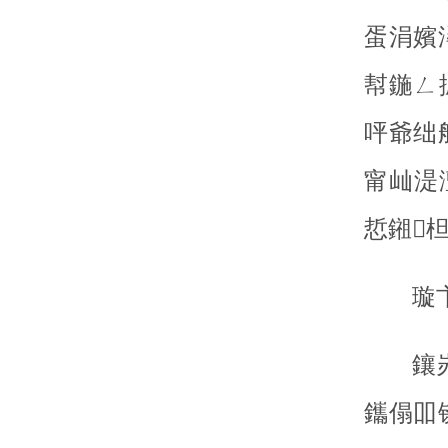
蛋涓嬪
幇鍦ㄥ
呯爺绌
甯屾湜
悊鎺柦
璇
鑲
鑴傝吅