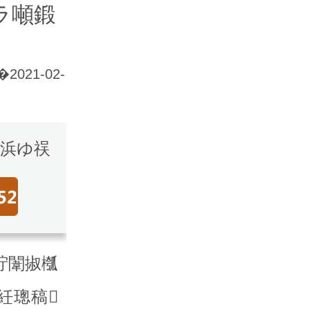
ラ噸鍛
021-02-
竴浜ゆ祦
紵闈掓槬
紝璁稿